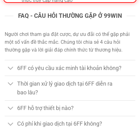
thực truy cập nâng cao
Giao dịch: chuyển khoản ngân hàng, tiền mã
FAQ - CÂU HỎI THƯỜNG GẶP Ở 99WIN
hóa, ví điện tử
Tốc độ truy cập: Trung bình 30 – 60 giây
Người chơi tham gia đặt cược, dự ưu đãi có thể gặp phải
Tốc độ giao dịch: 5 – 15 phút.
một số vấn đề thắc mắc. Chúng tôi chia sẻ 4 câu hỏi
thường gặp và lời giải đáp chính thức từ thương hiệu.
Hội viên: > 5 triệu
Ngôn ngữ: Việt, Anh, Thái, Indonesia, Trung…
6FF có yêu cầu xác minh tài khoản không?
Tầm nhìn: Xây dựng hệ sinh thái giải trí chuẩn
quốc tế
Thời gian xử lý giao dịch tại 6FF diễn ra
Sứ mệnh: Tạo không gian giải trí an toàn
bao lâu?
mượt mà hướng đến trải nghiệm lâu dài
6FF hỗ trợ thiết bị nào?
Điều gì làm nên thương hiệu 6FF?
Có phí khi giao dịch tại 6FF không?
Sự phát triển của nhà cái
nohu
được hình thành
từ nhiều yếu tố. Chính những điều đó đã làm nên
tên tuổi của một nhà cái số 1.