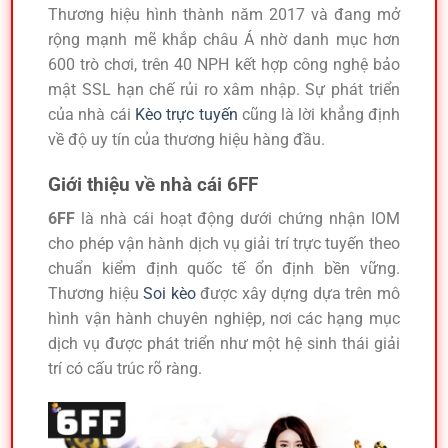
Thương hiệu hình thành năm 2017 và đang mở
rộng mạnh mẽ khắp châu Á nhờ danh mục hơn
600 trò chơi, trên 40 NPH kết hợp công nghệ bảo
mật SSL hạn chế rủi ro xâm nhập. Sự phát triển
của nhà cái
Kèo trực tuyến
cũng là lời khẳng định
về độ uy tín của thương hiệu hàng đầu.
Giới thiệu về nhà cái 6FF
6FF
là nhà cái hoạt động dưới chứng nhận IOM
cho phép vận hành dịch vụ giải trí trực tuyến theo
chuẩn kiểm định quốc tế ổn định bền vững.
Thương hiệu
Soi kèo
được xây dựng dựa trên mô
hình vận hành chuyên nghiệp, nơi các hạng mục
dịch vụ được phát triển như một hệ sinh thái giải
trí có cấu trúc rõ ràng.