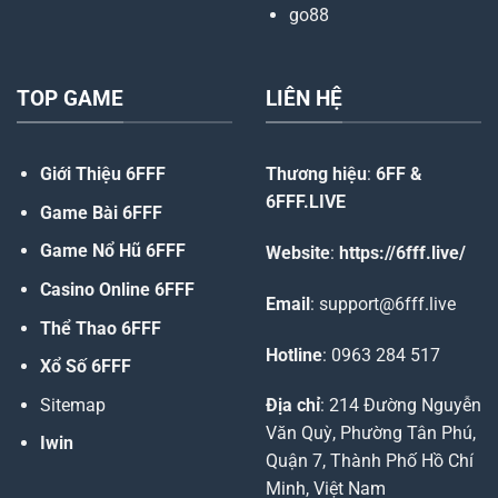
go88
CSKH tận tâm
Đội ngũ CSKH của nhà cái hoạt động theo cơ chế
trực liên tục giúp yêu cầu được tiếp nhận nhanh.
TOP GAME
LIÊN HỆ
Quy trình phản hồi rõ ràng tạo cảm giác tin cậy
trong suốt thời gian hỗ trợ.
Giới Thiệu 6FFF
Thương hiệu
:
6FF
&
Mỗi tư vấn viên được đào tạo dựa trên chuẩn nội
6FFF.LIVE
Game Bài 6FFF
bộ để truyền đạt thông tin chính xác. Sự nhất
quán trong phong cách phục vụ giúp hội viên
Game Nổ Hũ 6FFF
Website
:
https://6fff.live/
cảm thấy thoải mái khi liên hệ.
Casino Online 6FFF
Email
:
support@6fff.live
Thể Thao 6FFF
Hotline
: 0963 284 517
Xổ Số 6FFF
Sitemap
Địa
chỉ
: 214 Đường Nguyễn
Văn Quỳ, Phường Tân Phú,
Iwin
Quận 7, Thành Phố Hồ Chí
Minh, Việt Nam