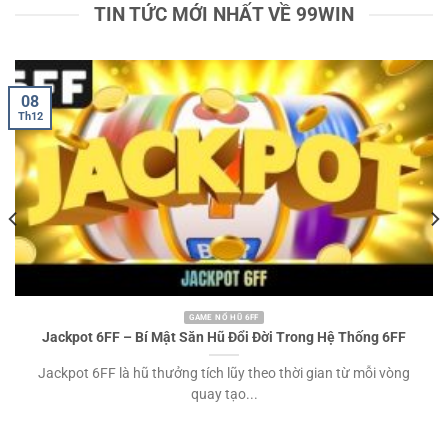
TIN TỨC MỚI NHẤT VỀ 99WIN
Bảo chứng từ IOM uy tín
Chứng nhận IOM tạo nên lớp xác thực quan trọng
08
giúp hệ thống của
Tỷ Lệ Bóng Đá
được vận hành
Th12
theo tiêu chuẩn kiểm định rõ ràng. Quy trình thẩm
định nghiêm ngặt hạn chế sai sót trong suốt thời
gian hoạt động.
Mọi dữ liệu được giám sát dưới cơ chế kiểm tra
đều nhằm giảm tối đa rủi ro. Nhờ đó trải nghiệm
của hội viên giữ được sự minh bạch. Thương
hiệu thể hiện rõ độ ổn định khi mở rộng qua từng
GAME NỔ HŨ 6FF
giai đoạn.
Jackpot 6FF – Bí Mật Săn Hũ Đổi Đời Trong Hệ Thống 6FF
Jackpot 6FF là hũ thưởng tích lũy theo thời gian từ mỗi vòng
quay tạo...